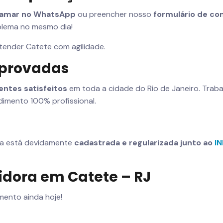
amar no WhatsApp
ou preencher nosso
formulário de con
blema no mesmo dia!
atender Catete com agilidade.
mprovadas
ientes satisfeitos
em toda a cidade do Rio de Janeiro. Tra
imento 100% profissional.
sa está devidamente
cadastrada e regularizada junto ao
I
idora em Catete – RJ
ento ainda hoje!