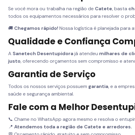
Se você mora ou trabalha na região de
Catete
, basta
ch
todos os equipamentos necessários para resolver o pro
🚚
Chegamos rápido!
Nossa logística é planejada para 
Qualidade e Confiança Co
A
Sanetech Desentupidora
já atendeu
milhares de cl
justo
, oferecendo orçamentos sem compromisso e atend
Garantia de Serviço
Todos os nossos serviços possuem
garantia
, e a empre
saúde e segurança ambiental.
Fale com a Melhor Desentup
📞 Chame no WhatsApp agora mesmo e resolva o entupim
📍
Atendemos toda a região de Catete e arredores.
💬 Orçamento rápido, gratuito e sem compromisso.