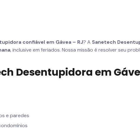
upidora confiável em Gávea – RJ
? A
Sanetech Desentu
mana
, inclusive em feriados. Nossa missão é resolver seu pro
tech Desentupidora em Gáv
os e paredes
 condomínios