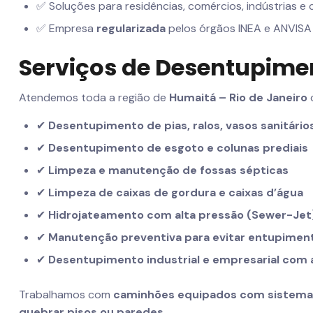
✅ Soluções para residências, comércios, indústrias e
✅ Empresa
regularizada
pelos órgãos INEA e ANVISA
Serviços de Desentupim
Atendemos toda a região de
Humaitá – Rio de Janeiro
c
✔
Desentupimento de pias, ralos, vasos sanitário
✔
Desentupimento de esgoto e colunas prediais
✔
Limpeza e manutenção de fossas sépticas
✔
Limpeza de caixas de gordura e caixas d’água
✔
Hidrojateamento com alta pressão (Sewer-Jet
✔
Manutenção preventiva para evitar entupimen
✔
Desentupimento industrial e empresarial com
Trabalhamos com
caminhões equipados com sistema d
quebrar pisos ou paredes
.