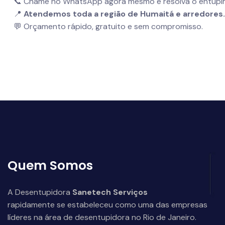
📞 Chame no WhatsApp agora mesmo e resolva o entupim
📍
Atendemos toda a região de Humaitá e arredores.
💬 Orçamento rápido, gratuito e sem compromisso.
Quem Somos
A Desentupidora
Sanetech Serviços
rapidamente se estabeleceu como uma das empresas
líderes na área de desentupidora no Rio de Janeiro.