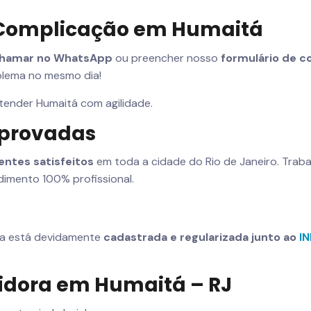
 Complicação em Humaitá
hamar no WhatsApp
ou preencher nosso
formulário de c
blema no mesmo dia!
atender Humaitá com agilidade.
mprovadas
ientes satisfeitos
em toda a cidade do Rio de Janeiro. Tra
imento 100% profissional.
sa está devidamente
cadastrada e regularizada junto ao
I
idora em Humaitá – RJ