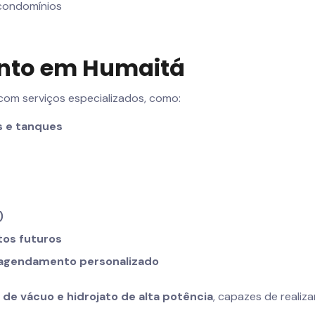
 condomínios
ento em Humaitá
om serviços especializados, como:
s e tanques
)
tos futuros
 agendamento personalizado
e vácuo e hidrojato de alta potência
, capazes de reali