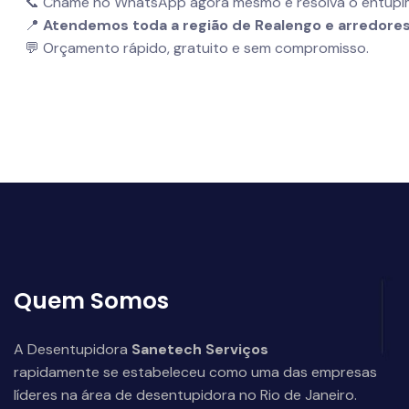
📞 Chame no WhatsApp agora mesmo e resolva o entupim
📍
Atendemos toda a região de Realengo e arredores
💬 Orçamento rápido, gratuito e sem compromisso.
Quem Somos
A Desentupidora
Sanetech Serviços
rapidamente se estabeleceu como uma das empresas
líderes na área de desentupidora no Rio de Janeiro.