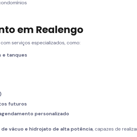
 condomínios
nto em Realengo
com serviços especializados, como:
s e tanques
)
tos futuros
 agendamento personalizado
e vácuo e hidrojato de alta potência
, capazes de reali